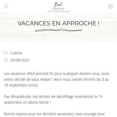


14 Quai Villebois Mareuil,
41000 Blois
VACANCES EN APPROCHE !
02 54 56 81 58
Cuisine

29/08/2023

Les vacances d’été prenant fin pour la plupart d’entre vous, nous
avons décidé de vous relayer ! Ainsi nous serons fermés du 3 au
Adresse email de réception

18 septembre inclus.
En cochant cette case, vous consentez à recevoir nos propositions commerciales à
l'adresse email indiqué ci-dessus. Vous pouvez vous désinscrire à tout moment en
Pas d’inquiétude, vos Brutes de décoffrage reviendront le 19
utilisant
le formulaire de désinscription
.
septembre en pleine forme !
INSCRIPTION
Bonne reprise pour les derniers vacanciers, bon courage pour