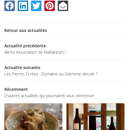
UNE QUESTI
ACCUEIL
02 54 56 81 
Retour aux actualités
 RESTAURANT
Actualité précédente
Alerte Association de Malfaiteurs !
LA CARTE
GALERIE
Actualité suivante
RESTEZ INFO
Les Pierres Écrites : Domaine ou Dilemme viticole ?
ACTUALITÉS
INSCRIPTION NEWS
Récemment
D'autres actualités qui pourraient vous intéresser
T / RECRUTEMENT
REJOIGNEZ-NO