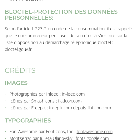
BLOCTEL-PROTECTION DES DONNÉES
PERSONNELLES:
Selon l'article L.223-2 du code de la consommation, il est rappelé
que le consommateur peut user de son droit à s'inscrire sur la
liste d'opposition au démarchage téléphonique bloctel :
UNE QUESTI
bloctel.gouv.fr
ACCUEIL
02 54 56 81 
CRÉDITS
 RESTAURANT
IMAGES
Photographies par Inleed :
in-leed.com
LA CARTE
Icônes par Smashicons :
flaticon.com
Icônes par Freepik :
freepik.com
depuis
flaticon.com
GALERIE
RESTEZ INFO
TYPOGRAPHIES
ACTUALITÉS
INSCRIPTION NEWS
FontAwesome par Fonticons, Inc :
fontawesome.com
Montserrat par Julieta Ulanovsky :
fonts.google.com