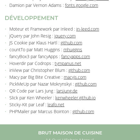
T / RECRUTEMENT
Damion par Vernon Adams :
fonts.google.com
REJOIGNEZ-NO
DÉVELOPPEMENT
Moteur et Framework par Inleed :
in-leed.com
jQuery par John Resig :
jquery.com
JS Cookie par Klaus Hartl :
github.com
countTo par Matt Huggins :
mhuggins
fancyBox3 par fancyApps :
fancyapps.com
Hoverdir par Codrops :
tympanus.net
inView par Christopher Blum :
github.com
Macy par Big Bite Creative :
macyjs.com
PickMeUp par Nazar Mokrynskyi :
github.com
QR Code par Lars Jung :
larsjung.de
Slick par Ken Wheeler :
kenwheeler.github.io
Sticky-Kit par Leaf :
leafo.net
PHPMailer par Marcus Bointon :
github.com
BRUT MAISON DE CUISINE