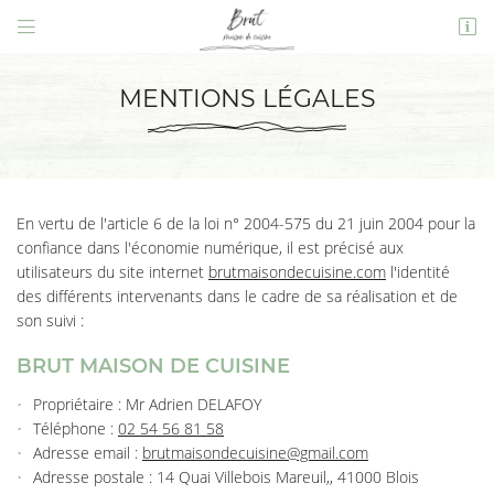


14 Quai Villebois Mareuil,
41000 Blois
MENTIONS LÉGALES
02 54 56 81 58
En vertu de l'article 6 de la loi n° 2004-575 du 21 juin 2004 pour la
confiance dans l'économie numérique, il est précisé aux
utilisateurs du site internet
brutmaisondecuisine.com
l'identité
des différents intervenants dans le cadre de sa réalisation et de
son suivi :
Adresse email de réception

BRUT MAISON DE CUISINE
En cochant cette case, vous consentez à recevoir nos propositions commerciales à
l'adresse email indiqué ci-dessus. Vous pouvez vous désinscrire à tout moment en
Propriétaire : Mr Adrien DELAFOY
utilisant
le formulaire de désinscription
.
Téléphone :
02 54 56 81 58
Adresse email :
INSCRIPTION
Adresse postale : 14 Quai Villebois Mareuil,, 41000 Blois