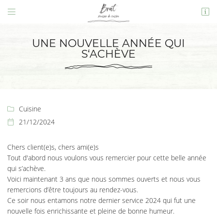


14 Quai Villebois Mareuil,
41000 Blois
UNE NOUVELLE ANNÉE QUI
02 54 56 81 58
S‘ACHÈVE
Cuisine

21/12/2024

Chers client(e)s, chers ami(e)s
Adresse email de réception

Tout d'abord nous voulons vous remercier pour cette belle année
qui s’achève.
En cochant cette case, vous consentez à recevoir nos propositions commerciales à
l'adresse email indiqué ci-dessus. Vous pouvez vous désinscrire à tout moment en
Voici maintenant 3 ans que nous sommes ouverts et nous vous
utilisant
le formulaire de désinscription
.
remercions d’être toujours au rendez-vous.
Ce soir nous entamons notre dernier service 2024 qui fut une
INSCRIPTION
nouvelle fois enrichissante et pleine de bonne humeur.