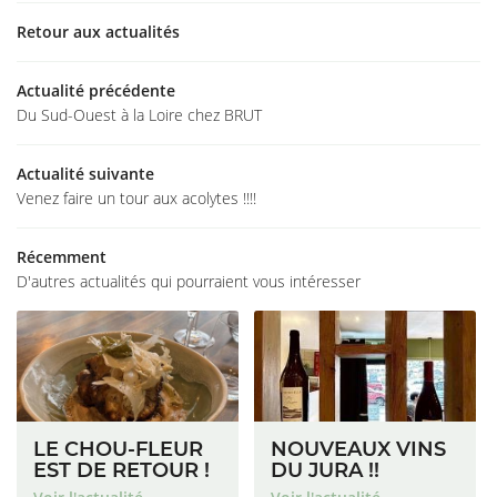
Retour aux actualités
ACCUEIL
02 54 56 81 
Actualité précédente
 RESTAURANT
Du Sud-Ouest à la Loire chez BRUT
LA CARTE
Actualité suivante
Venez faire un tour aux acolytes !!!!
GALERIE
RESTEZ INFO
Récemment
ACTUALITÉS
INSCRIPTION NEWS
D'autres actualités qui pourraient vous intéresser
T / RECRUTEMENT
REJOIGNEZ-NO
LE CHOU-FLEUR
NOUVEAUX VINS
EST DE RETOUR !
DU JURA !!