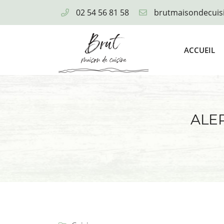
02 54 56 81 58
14 Quai Villebois Mareuil,
41000 Blois
02 54 56 81 58
ACCUEIL
ALER
Adresse email de réception

En cochant cette case, vous consentez à recevoir nos propositions comme