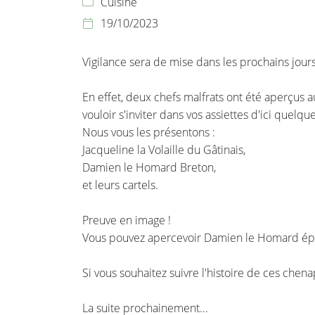
Cuisine

l'adresse email indiqué ci-dessus. Vous pouvez vous désinscrire à tout 
utilisant
le formulaire de désinscription
.
19/10/2023

INSCRIPTION
Vigilance sera de mise dans les prochains jours
En effet, deux chefs malfrats ont été aperçus
vouloir s'inviter dans vos assiettes d'ici quelqu
Nous vous les présentons :
Jacqueline la Volaille du Gâtinais,
Damien le Homard Breton,
et leurs cartels.
Preuve en image !
Vous pouvez apercevoir Damien le Homard épier
Si vous souhaitez suivre l'histoire de ces chena
La suite prochainement...